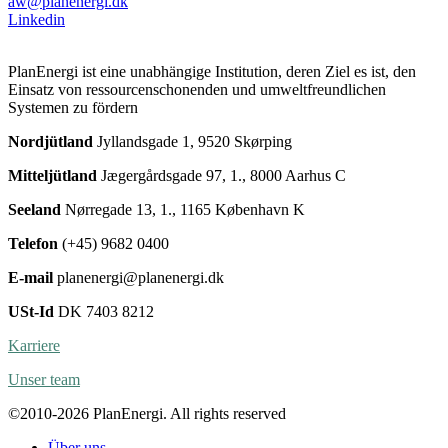
aw@planenergi.dk
Linkedin
PlanEnergi ist eine unabhängige Institution, deren Ziel es ist, den
Einsatz von ressourcenschonenden und umweltfreundlichen
Systemen zu fördern
Nordjütland
Jyllandsgade 1, 9520 Skørping
Mitteljütland
Jægergårdsgade 97, 1., 8000 Aarhus C
Seeland
Nørregade 13, 1., 1165 København K
Telefon
(+45) 9682 0400
E-mail
planenergi@planenergi.dk
USt-Id
DK 7403 8212
Karriere
Unser team
©2010-2026 PlanEnergi. All rights reserved
Über uns