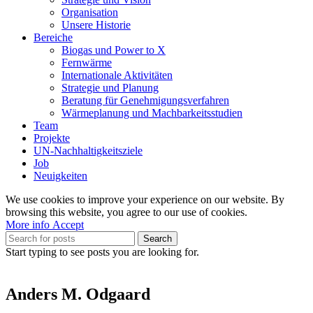
Organisation
Unsere Historie
Bereiche
Biogas und Power to X
Fernwärme
Internationale Aktivitäten
Strategie und Planung
Beratung für Genehmigungsverfahren
Wärmeplanung und Machbarkeitsstudien
Team
Projekte
UN-Nachhaltigkeitsziele
Job
Neuigkeiten
We use cookies to improve your experience on our website. By
browsing this website, you agree to our use of cookies.
More
More info
Accept
info
Search
Start typing to see posts you are looking for.
Anders M. Odgaard