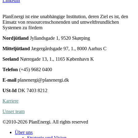
Linkedin
PlanEnergi ist eine unabhängige Institution, deren Ziel es ist, den
Einsatz von ressourcenschonenden und umweltfreundlichen
Systemen zu fördern
Nordjütland
Jyllandsgade 1, 9520 Skørping
Mitteljütland
Jægergårdsgade 97, 1., 8000 Aarhus C
Seeland
Nørregade 13, 1., 1165 København K
Telefon
(+45) 9682 0400
E-mail
planenergi@planenergi.dk
USt-Id
DK 7403 8212
Karriere
Unser team
©2010-2026 PlanEnergi. All rights reserved
Über uns
Strategie und Vision