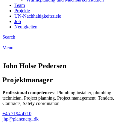
Team
Projekte
UN-Nachhaltigkeitsziele
Job
Neuigkeiten
Search
Menu
John Holse Pedersen
Projektmanager
Professional competences
: Plumbing installer, plumbing
technician, Project planning, Project management, Tenders,
Contracts, Safety coordination
+45 7194 4710
jhp@planenergi.dk