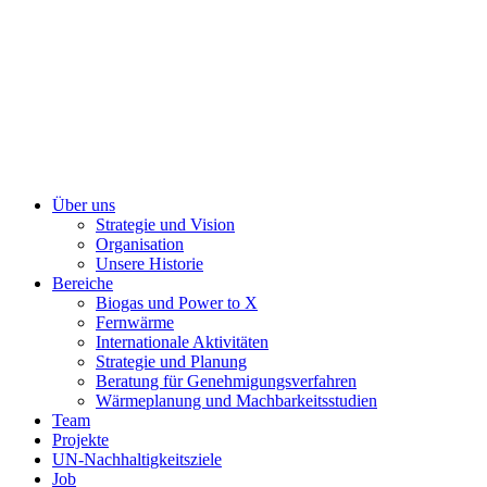
Karriere
Unser team
©2010-2026 PlanEnergi. All
rights reserved
Über uns
Strategie und Vision
Organisation
Unsere Historie
Bereiche
Biogas und Power to X
Fernwärme
Internationale Aktivitäten
Strategie und Planung
Beratung für Genehmigungsverfahren
Wärmeplanung und Machbarkeitsstudien
Team
Projekte
UN-Nachhaltigkeitsziele
Job