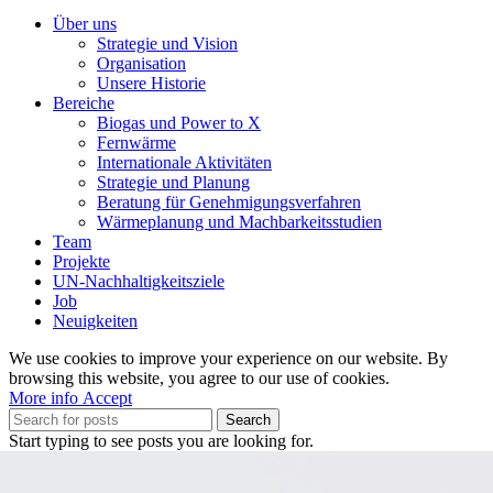
Über uns
Strategie und Vision
Organisation
Unsere Historie
Bereiche
Biogas und Power to X
Fernwärme
Internationale Aktivitäten
Strategie und Planung
Beratung für Genehmigungsverfahren
Wärmeplanung und Machbarkeitsstudien
Team
Projekte
UN-Nachhaltigkeitsziele
Job
Neuigkeiten
We use cookies to improve your experience on our website. By
browsing this website, you agree to our use of cookies.
More
More info
Accept
info
Search
Start typing to see posts you are looking for.