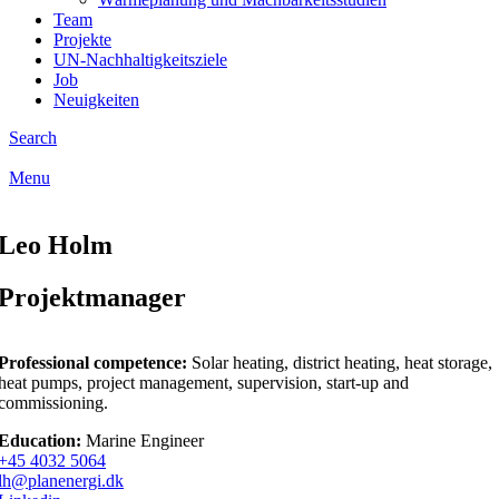
Team
Projekte
UN-Nachhaltigkeitsziele
Job
Neuigkeiten
Search
Menu
Leo Holm
Projektmanager
Professional competence:
Solar heating, district heating, heat storage,
heat pumps, project management, supervision, start-up and
commissioning.
Education:
Marine Engineer
+45 4032 5064
lh@planenergi.dk