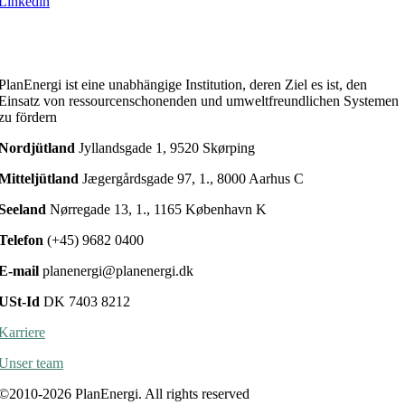
Linkedin
PlanEnergi ist eine unabhängige Institution, deren Ziel es ist, den
Einsatz von ressourcenschonenden und umweltfreundlichen Systemen
zu fördern
Nordjütland
Jyllandsgade 1, 9520 Skørping
Mitteljütland
Jægergårdsgade 97, 1., 8000 Aarhus C
Seeland
Nørregade 13, 1., 1165 København K
Telefon
(+45) 9682 0400
E-mail
planenergi@planenergi.dk
USt-Id
DK 7403 8212
Karriere
Unser team
©2010-2026 PlanEnergi. All rights reserved