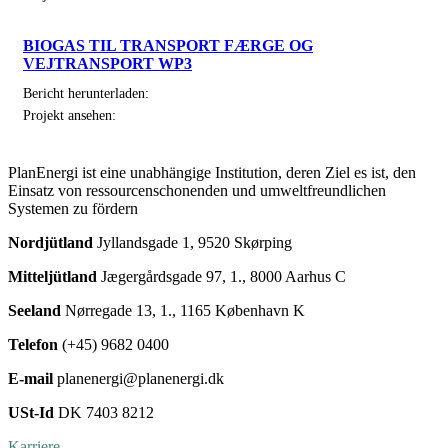
BIOGAS TIL TRANSPORT FÆRGE OG
VEJTRANSPORT WP3
Bericht herunterladen:
Projekt ansehen:
PlanEnergi ist eine unabhängige Institution, deren Ziel es ist, den
Einsatz von ressourcenschonenden und umweltfreundlichen
Systemen zu fördern
Nordjütland
Jyllandsgade 1, 9520 Skørping
Mitteljütland
Jægergårdsgade 97, 1., 8000 Aarhus C
Seeland
Nørregade 13, 1., 1165 København K
Telefon
(+45) 9682 0400
E-mail
planenergi@planenergi.dk
USt-Id
DK 7403 8212
Karriere