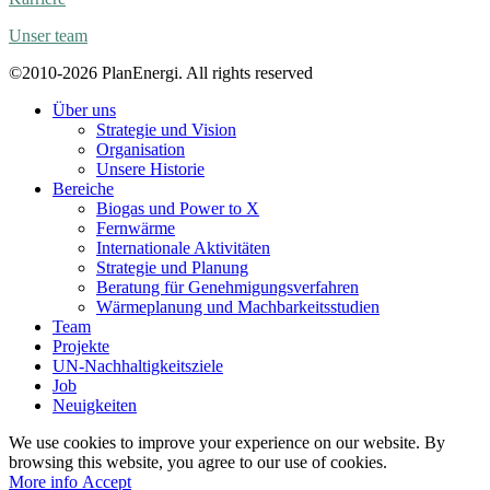
Unser team
©2010-2026 PlanEnergi. All rights reserved
Über uns
Strategie und Vision
Organisation
Unsere Historie
Bereiche
Biogas und Power to X
Fernwärme
Internationale Aktivitäten
Strategie und Planung
Beratung für Genehmigungsverfahren
Wärmeplanung und Machbarkeitsstudien
Team
Projekte
UN-Nachhaltigkeitsziele
Job
Neuigkeiten
We use cookies to improve your experience on our website. By
browsing this website, you agree to our use of cookies.
More
More info
Accept