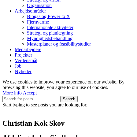
Organisation
Arbejdsområder
Biogas og Power to X
Fjernvarme
Internationale aktiviteter
Strategi og planlægning
Myndighedsbehandling
Masterplaner og feasibilitystudier
Medarbejdere
Projekter
Verdensmål
Job
Nyheder
We use cookies to improve your experience on our website. By
browsing this website, you agree to our use of cookies.
More
More info
Accept
info
Search
Start typing to see posts you are looking for.
Christian Kok Skov