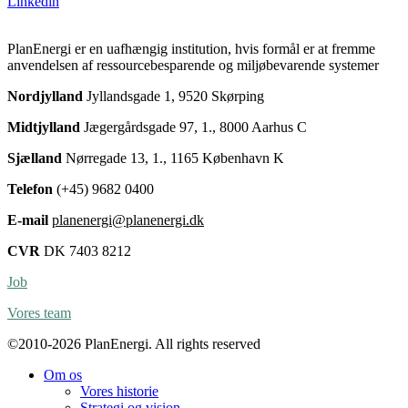
Linkedin
PlanEnergi er en uafhængig institution, hvis formål er at fremme
anvendelsen af ressourcebesparende og miljøbevarende systemer
Nordjylland
Jyllandsgade 1, 9520 Skørping
Midtjylland
Jægergårdsgade 97, 1., 8000 Aarhus C
Sjælland
Nørregade 13, 1., 1165 København K
Telefon
(+45) 9682 0400
E-mail
planenergi@planenergi.dk
CVR
DK 7403 8212
Job
Vores team
©2010-2026 PlanEnergi. All rights reserved
Om os
Vores historie
Strategi og vision