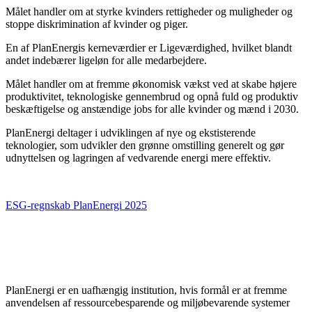
Målet handler om at styrke kvinders rettigheder og muligheder og
stoppe diskrimination af kvinder og piger.
En af PlanEnergis kerneværdier er Ligeværdighed, hvilket blandt
andet indebærer ligeløn for alle medarbejdere.
Målet handler om at fremme økonomisk vækst ved at skabe højere
produktivitet, teknologiske gennembrud og opnå fuld og produktiv
beskæftigelse og anstændige jobs for alle kvinder og mænd i 2030.
PlanEnergi deltager i udviklingen af nye og ekstisterende
teknologier, som udvikler den grønne omstilling generelt og gør
udnyttelsen og lagringen af vedvarende energi mere effektiv.
ESG-regnskab PlanEnergi 2025
PlanEnergi er en uafhængig institution, hvis formål er at fremme
anvendelsen af ressourcebesparende og miljøbevarende systemer