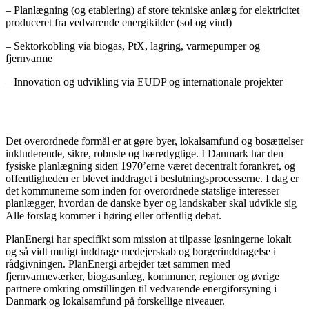
– Planlægning (og etablering) af store tekniske anlæg for elektricitet
produceret fra vedvarende energikilder (sol og vind)
– Sektorkobling via biogas, PtX, lagring, varmepumper og
fjernvarme
– Innovation og udvikling via EUDP og internationale projekter
Det overordnede formål er at gøre byer, lokalsamfund og bosættelser
inkluderende, sikre, robuste og bæredygtige. I Danmark har den
fysiske planlægning siden 1970’erne været decentralt forankret, og
offentligheden er blevet inddraget i beslutningsprocesserne. I dag er
det kommunerne som inden for overordnede statslige interesser
planlægger, hvordan de danske byer og landskaber skal udvikle sig
Alle forslag kommer i høring eller offentlig debat.
PlanEnergi har specifikt som mission at tilpasse løsningerne lokalt
og så vidt muligt inddrage medejerskab og borgerinddragelse i
rådgivningen. PlanEnergi arbejder tæt sammen med
fjernvarmeværker, biogasanlæg, kommuner, regioner og øvrige
partnere omkring omstillingen til vedvarende energiforsyning i
Danmark og lokalsamfund på forskellige niveauer.