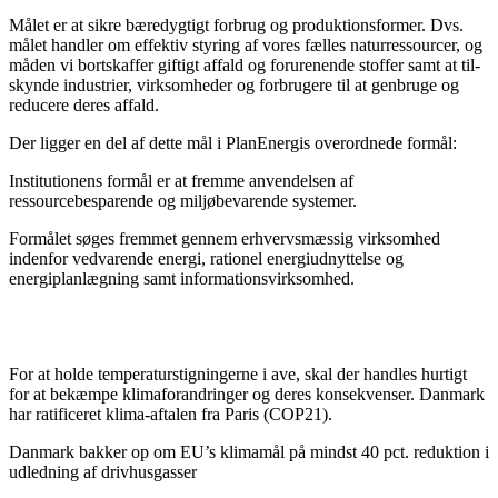
Målet er at sikre bæredygtigt forbrug og produktionsformer. Dvs.
målet handler om effektiv styring af vores fælles naturressourcer, og
måden vi bortskaffer giftigt affald og forurenende stoffer samt at til-
skynde industrier, virksomheder og forbrugere til at genbruge og
reducere deres affald.
Der ligger en del af dette mål i PlanEnergis overordnede formål:
Institutionens formål er at fremme anvendelsen af
ressourcebesparende og miljøbevarende systemer.
Formålet søges fremmet gennem erhvervsmæssig virksomhed
indenfor vedvarende energi, rationel energiudnyttelse og
energiplanlægning samt informationsvirksomhed.
For at holde temperaturstigningerne i ave, skal der handles hurtigt
for at bekæmpe klimaforandringer og deres konsekvenser. Danmark
har ratificeret klima-aftalen fra Paris (COP21).
Danmark bakker op om EU’s klimamål på mindst 40 pct. reduktion i
udledning af drivhusgasser