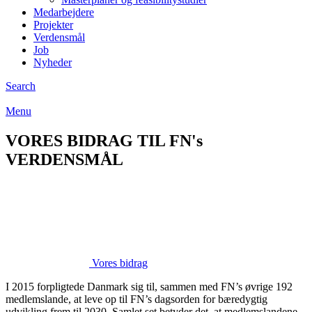
Medarbejdere
Projekter
Verdensmål
Job
Nyheder
Search
Menu
VORES BIDRAG
TIL FN's
VERDENSMÅL
Vores bidrag
I 2015 forpligtede Danmark sig til, sammen med FN’s øvrige 192
medlemslande, at leve op til FN’s dagsorden for bæredygtig
udvikling frem til 2030. Samlet set betyder det, at medlemslandene