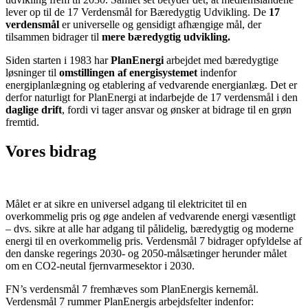
lever op til de 17 Verdensmål for Bæredygtig Udvikling. De
17
verdensmål
er universelle og gensidigt afhængige mål, der
tilsammen bidrager til
mere bæredygtig udvikling.
Siden starten i 1983 har
PlanEnergi
arbejdet med bæredygtige
løsninger til
omstillingen af energisystemet
indenfor
energiplanlægning og etablering af vedvarende energianlæg. Det er
derfor naturligt for PlanEnergi at indarbejde de 17 verdensmål i den
daglige drift
, fordi vi tager ansvar og ønsker at bidrage til en grøn
fremtid.
Vores
bidrag
Målet er at sikre en universel adgang til elektricitet til en
overkommelig pris og øge andelen af vedvarende energi væsentligt
– dvs. sikre at alle har adgang til pålidelig, bæredygtig og moderne
energi til en overkommelig pris. Verdensmål 7 bidrager opfyldelse af
den danske regerings 2030- og 2050-målsætinger herunder målet
om en CO2-neutal fjernvarmesektor i 2030.
FN’s verdensmål 7 fremhæves som PlanEnergis kernemål.
Verdensmål 7 rummer PlanEnergis arbejdsfelter indenfor: