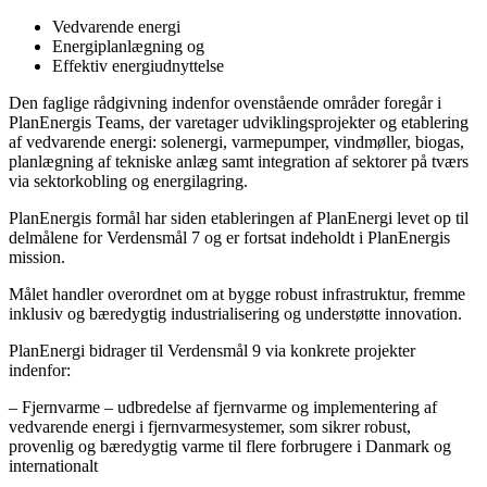
Vedvarende energi
Energiplanlægning og
Effektiv energiudnyttelse
Den faglige rådgivning indenfor ovenstående områder foregår i
PlanEnergis Teams, der varetager udviklingsprojekter og etablering
af vedvarende energi: solenergi, varmepumper, vindmøller, biogas,
planlægning af tekniske anlæg samt integration af sektorer på tværs
via sektorkobling og energilagring.
PlanEnergis formål har siden etableringen af PlanEnergi levet op til
delmålene for Verdensmål 7 og er fortsat indeholdt i PlanEnergis
mission.
Målet handler overordnet om at bygge robust infrastruktur, fremme
inklusiv og bæredygtig industrialisering og understøtte innovation.
PlanEnergi bidrager til Verdensmål 9 via konkrete projekter
indenfor:
– Fjernvarme – udbredelse af fjernvarme og implementering af
vedvarende energi i fjernvarmesystemer, som sikrer robust,
provenlig og bæredygtig varme til flere forbrugere i Danmark og
internationalt