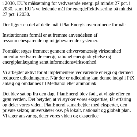
i 2030, EU’s målsætning for vedvarende energi på mindst 27 pct. i
2030, samt EU’s vejledende mål for energieffektivisering på mindst
27 pct. i 2030.
Der ligger en del af dette mål i PlanEnergis overordnede formål:
Institutionens formål er at fremme anvendelsen af
ressourcebesparende og miljøbevarende systemer.
Formålet søges fremmet gennem erhvervsmæssig virksomhed
indenfor vedvarende energi, rationel energiudnyttelse og
energiplanlægning samt informationsvirksomhed.
Vi arbejder aktivt for at implementere vedvarende energi og dermed
reducere udledningerne. Når der er udledning kan denne indgå i PtX
anlæg og omdannes til Methanol eller ammoniak
Det blev sat op fra den dag, PlanEnergi blev født, at vi går efter en
grøn verden. Det betyder, at vi styrker vores ekspertise, får erfaring
og deler vores viden. PlanEnergi samarbejder med eksperter, den
private sektor, universiteter osv. på lokalt, nationalt og globalt plan.
Vi tager ansvar og deler vores viden og ekspertice