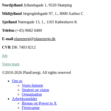
Nordjylland
Jyllandsgade 1, 9520 Skørping
Midtjylland
Jægergårdsgade 97, 1., 8000 Aarhus C
Sjælland
Nørregade 13, 1., 1165 København K
Telefon
(+45) 9682 0400
E-mail
planenergi@planenergi.dk
CVR
DK 7403 8212
Job
Vores team
©2010-2026 PlanEnergi. All rights reserved
Om os
Vores historie
Strategi og vision
Organisation
Arbejdsområder
Biogas og Power to X
Fjernvarme