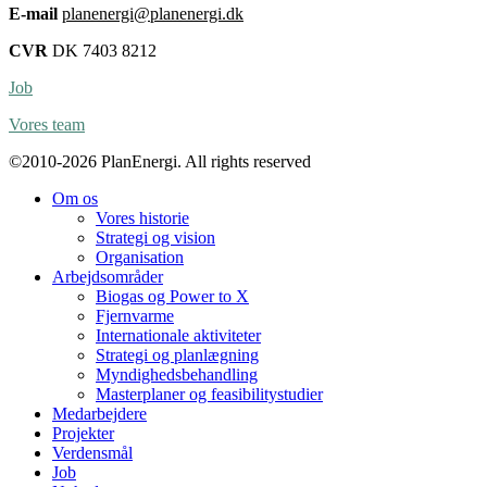
E-mail
planenergi@planenergi.dk
CVR
DK 7403 8212
Job
Vores team
©2010-2026 PlanEnergi. All rights reserved
Om os
Vores historie
Strategi og vision
Organisation
Arbejdsområder
Biogas og Power to X
Fjernvarme
Internationale aktiviteter
Strategi og planlægning
Myndighedsbehandling
Masterplaner og feasibilitystudier
Medarbejdere
Projekter
Verdensmål
Job