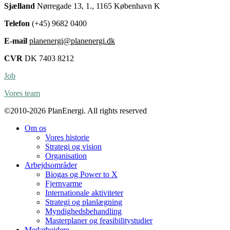
Sjælland
Nørregade 13, 1., 1165 København K
Telefon
(+45) 9682 0400
E-mail
planenergi@planenergi.dk
CVR
DK 7403 8212
Job
Vores team
©2010-2026 PlanEnergi. All rights reserved
Om os
Vores historie
Strategi og vision
Organisation
Arbejdsområder
Biogas og Power to X
Fjernvarme
Internationale aktiviteter
Strategi og planlægning
Myndighedsbehandling
Masterplaner og feasibilitystudier
Medarbejdere