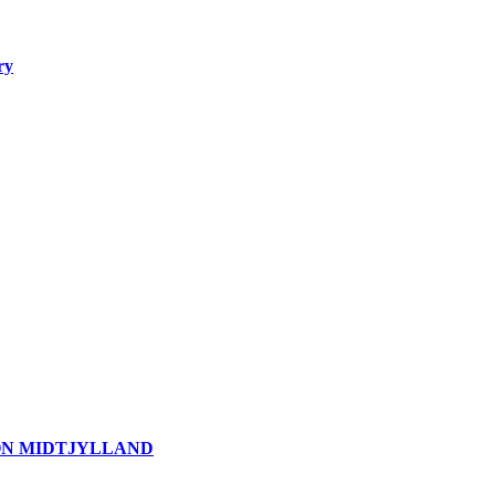
ry
ION MIDTJYLLAND