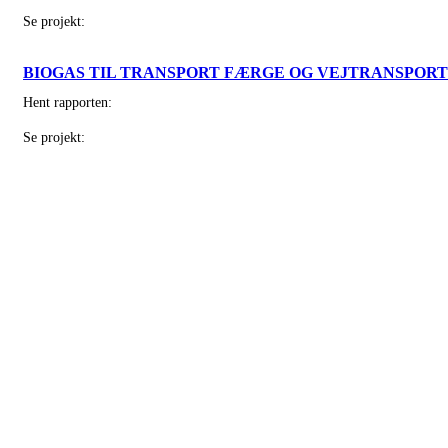
Se projekt:
BIOGAS TIL TRANSPORT FÆRGE OG VEJTRANSPORT
Hent rapporten:
Se projekt:
PlanEnergi er en uafhængig institution, hvis
formål er at fremme anvendelsen af
ressourcebesparende og miljøbevarende
systemer
Nordjylland
Jyllandsgade 1, 9520 Skørping
Midtjylland
Jægergårdsgade 97, 1., 8000 Aarhus C
Sjælland
Nørregade 13, 1., 1165 København K
Telefon
(+45) 9682 0400
E-mail
planenergi@planenergi.dk
CVR
DK 7403 8212
Job