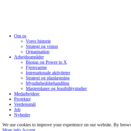
Vores team
©2010-2026 PlanEnergi. All rights reserved
Om os
Vores historie
Strategi og vision
Organisation
Arbejdsområder
Biogas og Power to X
Fjernvarme
Internationale aktiviteter
Strategi og planlægning
Myndighedsbehandling
Masterplaner og feasibilitystudier
Medarbejdere
Projekter
Verdensmål
Job
Nyheder
We use cookies to improve your experience on our website. By browsin
More
More info
Accept