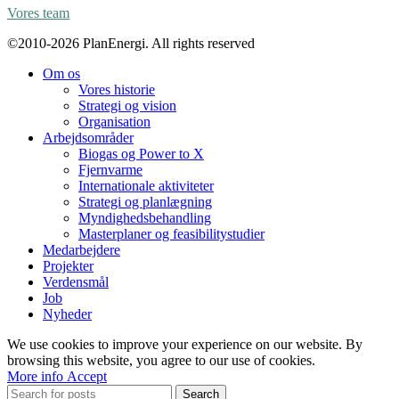
Vores team
©2010-2026 PlanEnergi. All rights reserved
Om os
Vores historie
Strategi og vision
Organisation
Arbejdsområder
Biogas og Power to X
Fjernvarme
Internationale aktiviteter
Strategi og planlægning
Myndighedsbehandling
Masterplaner og feasibilitystudier
Medarbejdere
Projekter
Verdensmål
Job
Nyheder
We use cookies to improve your experience on our website. By
browsing this website, you agree to our use of cookies.
More
More info
Accept
info
Search